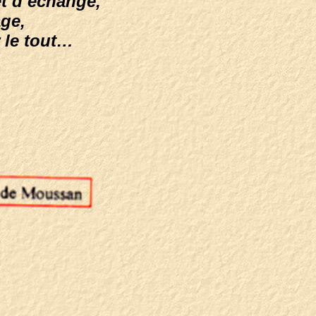
et d’échange,
age,
r le tout…