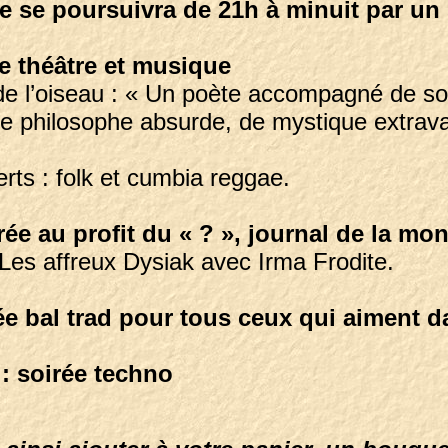
ée se poursuivra de 21h à minuit par un
rée théâtre et musique
 de l’oiseau : « Un poète accompagné de s
de philosophe absurde, de mystique extrav
erts : folk et cumbia reggae.
oirée au profit du « ? », journal de la m
Les affreux Dysiak avec Irma Frodite.
rée bal trad pour tous ceux qui aiment 
: soirée techno