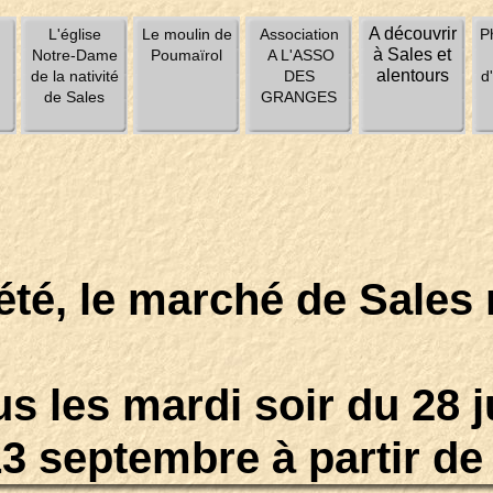
A découvrir
u
L'église
Le moulin de
Association
P
à Sales et
Notre-Dame
Poumaïrol
A L'ASSO
alentours
de la nativité
DES
d
de Sales
GRANGES
’été, le marché de Sales
s les mardi soir du 28 
13 septembre à partir d