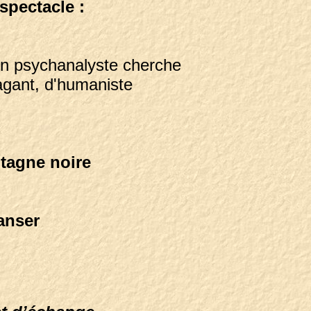
 spectacle :
on psychanalyste cherche
agant, d'humaniste
ontagne noire
danser