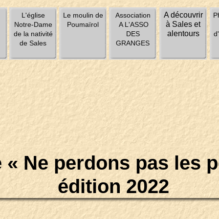
A découvrir
u
L'église
Le moulin de
Association
P
à Sales et
Notre-Dame
Poumaïrol
A L'ASSO
alentours
de la nativité
DES
d
de Sales
GRANGES
 « Ne perdons pas les p
édition 2022