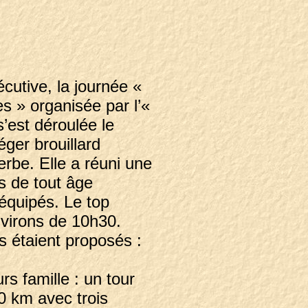
utive, la journée «
s » organisée par l’«
st déroulée le
ger brouillard
erbe. Elle a réuni une
s de tout âge
équipés. Le top
virons de 10h30.
 étaient proposés :
rs famille : un tour
0 km avec trois