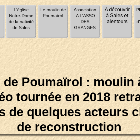
A découvrir
u
L'église
Le moulin de
Association
P
à Sales et
Notre-Dame
Poumaïrol
A L'ASSO
alentours
de la nativité
DES
d
de Sales
GRANGES
 de Poumaïrol : moulin 
éo tournée en 2018 retra
 de quelques acteurs cl
de reconstruction