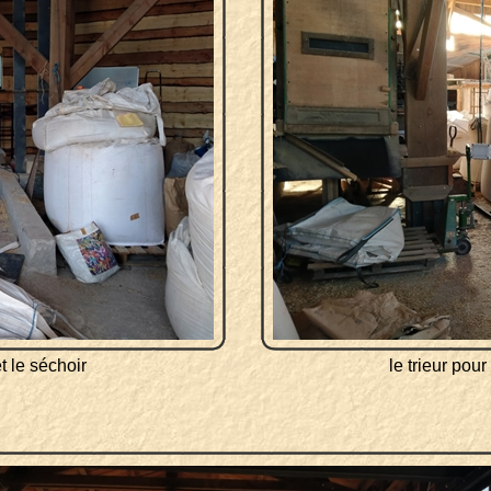
t le séchoir
le trieur pou