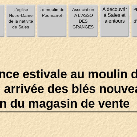
A découvrir
u
L'église
Le moulin de
Association
P
à Sales et
Notre-Dame
Poumaïrol
A L'ASSO
alentours
de la nativité
DES
d
de Sales
GRANGES
nce estivale au moulin 
 arrivée des blés nouve
on du magasin de vente